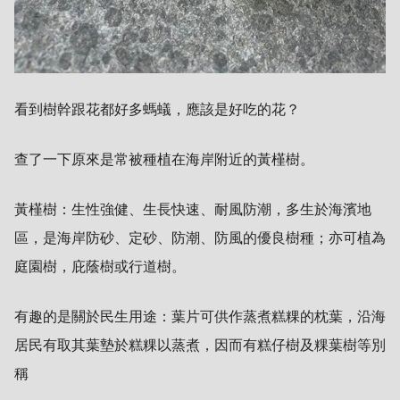
看到樹幹跟花都好多螞蟻，應該是好吃的花？
查了一下原來是常被種植在海岸附近的黃槿樹。
黃槿樹：生性強健、生長快速、耐風防潮，多生於海濱地
區，是海岸防砂、定砂、防潮、防風的優良樹種；亦可植為
庭園樹，庇蔭樹或行道樹。
有趣的是關於民生用途：葉片可供作蒸煮糕粿的枕葉，沿海
居民有取其葉墊於糕粿以蒸煮，因而有糕仔樹及粿葉樹等別
稱