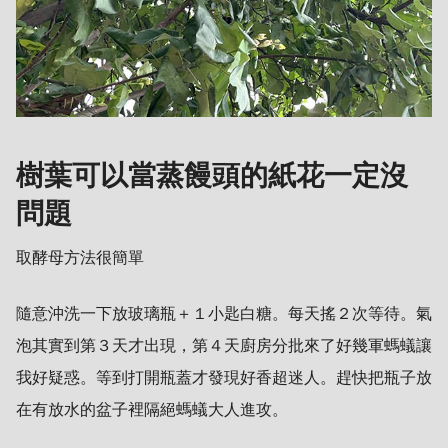
樹葉可以當蒸饅頭的紙花一定沒
問題
取酵母方法很簡單
隨意沖洗一下放玻璃瓶＋１小匙白糖。每天搖２次等待。氣
泡其實到第３天才出現，第４天廚房分批來了好幾軍螞蟻讓
我好疑惑。等到打開瓶蓋才發現好香超迷人。趕快把瓶子放
在有放水的盆子裡隔絕螞蟻大人進攻。