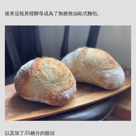
後來這瓶黃槿酵母成為了無糖無油歐式麵包。
以及加了5%糖分的饅頭