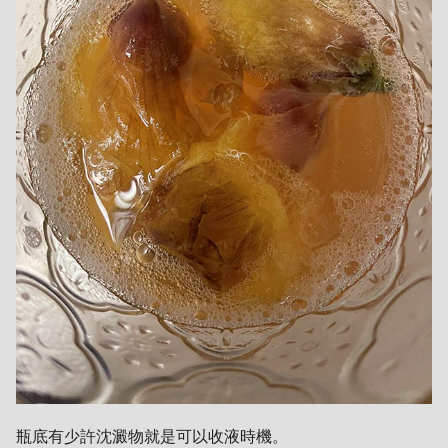
瓶底有少許沈澱物就是可以收液時機。