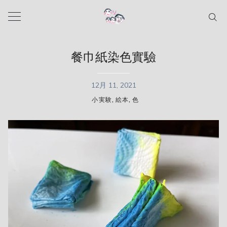
Skip
to
content
餐巾紙染色實驗
12月 11, 2021
,
,
小実験
絵本
色