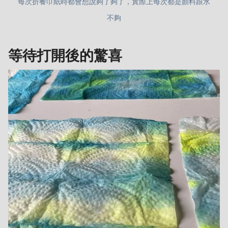
每次折餐巾紙時都會想說夠了夠了，實際上每次都是顏料跟水
不夠
等待打開後的驚喜