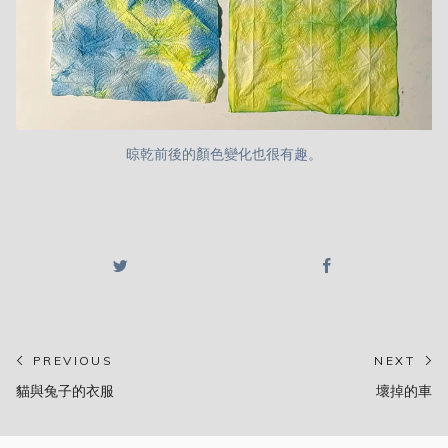
晾乾前後的顏色變化也很有趣。
投
PREVIOUS
NEXT
Previous
N
貓與兔子的衣服
壞掉的車
稿
post:
po
ナ