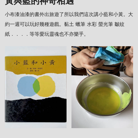
黃與藍的神奇相遇
小布漆油漆的書外出旅遊了所以我們這次講小藍和小黃。大
約一週可以玩好幾種遊戲。黏土 蠟筆 水彩 螢光筆 皺紋
紙．．．．等等愛玩靈魂也不亦樂乎。